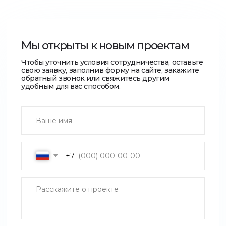
Услуги
О бюро
Портфолио
Контакты
Производство
Россия
+7 (495) 120-78-98
Италия
+39 (33) 391-37420
Б. Палашёвский переулок, 1/14с1
Como CO, via Gaggi 2
info@latmosfera-buro.com
Написать в Telegram
Политика конфиденциальности
© 2005-2026. «L'atmosfera buro» Все права защищены.
Создаем и продвигаем