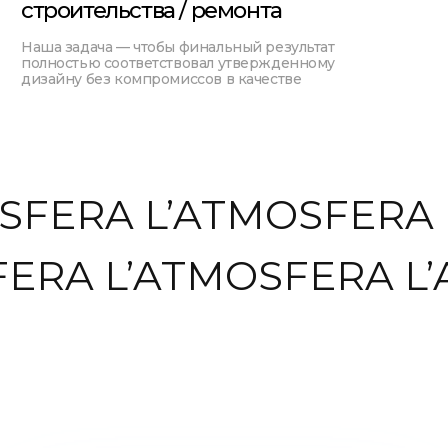
Мы открыты к новым проектам
Чтобы уточнить условия сотрудничества, оставьте
свою заявку, заполнив форму на сайте, закажите
обратный звонок или свяжитесь другим
удобным для вас способом.
+7
SFERA L’ATMOSFERA
FERA L’ATMOSFERA L
Я соглашаюсь с
Политикой обработки
персональных данных
Отправить