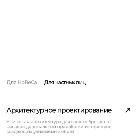
Для HoReCa
Для частных лиц
Архитектурное проектирование
Уникальная архитектура для вашего бренда: от
фасадов до детальной проработки интерьеров,
создающих узнаваемый образ
Дизайн интерьеров
Авторский дизайн с акцентами на статус: от
изысканной отделки до эксклюзивных
декоративных элементов
Комплектация общественных
пространств
Каждая деталь на своем месте: от мебели
до светильников, создающих нужное настроение
у гостей