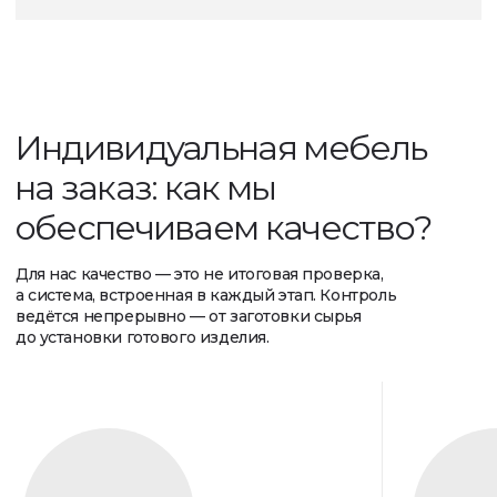
Собственное
производство мебели
и логистика
Наша работа включает отлаженную логистическую
систему, что особенно важно для комплексных
проектов. Это позволяет:
[ 02 ]
[ 01 ]
Существенно
Гарантировать полную
минимизировать
сохранность даже
сроки доставки.
самых хрупких
и габаритных изделий.
[ 03 ]
Гибко реагировать на изменения графика,
обеспечивая слаженность всех работ.
Галерея процессов
Как рождается интерьер: от эскиза до объекта