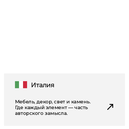
[ 01 ]
[ 02 ]
Наши специалисты лично
Работа над каждым проектом
инспектируют поступление
документируется для полной
всех материалов.
прозрачности.
«Мы не просто
доставляем мебель —