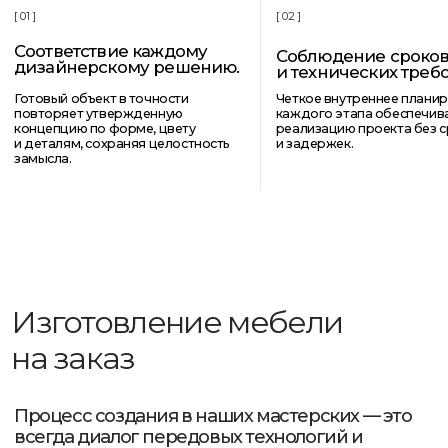
инженерным
оснащением.
[ 01 ]
[ 02 ]
Только
премиальные
Архитектура,
материалы
вписанная
в
ландшафт
[ 03 ]
Индивидуальные
решения под каждый
проект