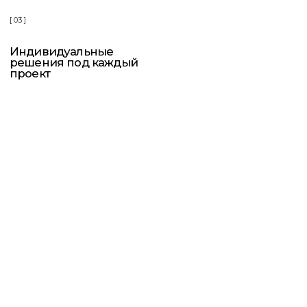
крепко, с характером.
Россия
Встроенная мебель и резьба
по дереву: точно, надёжно,
по-настоящему.
Индивидуальная мебель
на заказ: как мы
обеспечиваем качество?
Для нас качество — это не итоговая проверка,
а система, встроенная в каждый этап. Контроль
ведётся непрерывно — от заготовки сырья
до установки готового изделия.