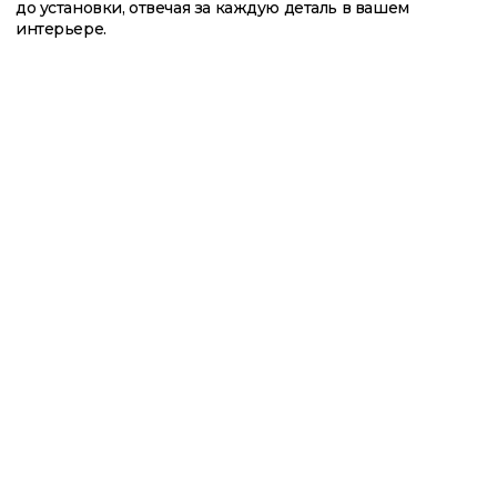
Почему собственное
производство?
Работа
над
проектом
начинается
с
глубокого
изучения
ваших
привычек
и
стиля,
что
требует
абсолютной
точности
в
воплощении.
Именно
для
этого
мы
выстроили
собственные
производственные
мощности
в
трех
странах:
Италии
—
сердце
европейского
мастерства,
Португалии
—
где
рождается
безупречная
точность,
и
России
—
для
оперативной
реализации
самых
сложных
решений.