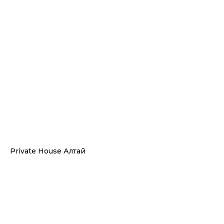
Я соглашаюсь с
Политикой обработки
персональных данных
Отправить
Private House Алтай
Услуги
О бюро
Портфолио
Контакты
Производство