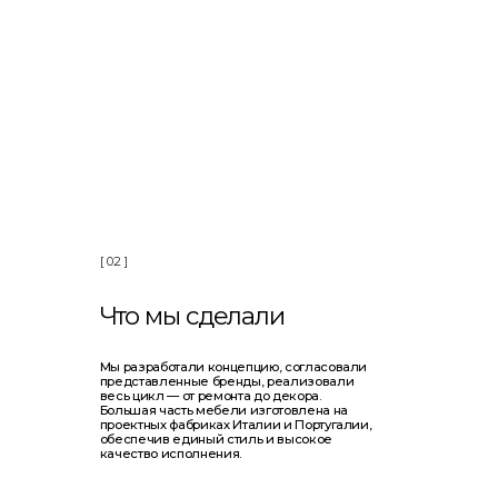
[ 02 ]
[ 03
Что мы сделали
Р
Мы разработали концепцию, согласовали
Пр
представленные бренды, реализовали
ра
весь цикл — от ремонта до декора.
гот
Большая часть мебели изготовлена на
по
проектных фабриках Италии и Португалии,
ка
обеспечив единый стиль и высокое
качество исполнения.
ью
Заказать проект