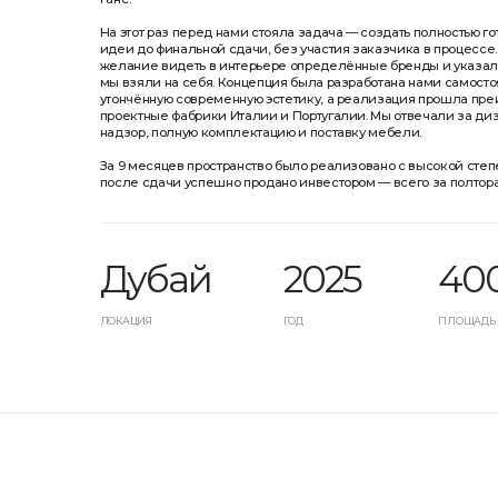
желание видеть в интерьере определённые бренды и указал бюджет 
мы взяли на себя. Концепция была разработана нами самостоятельно, 
утончённую современную эстетику, а реализация прошла преимущест
проектные фабрики Италии и Португалии. Мы отвечали за дизайн, ремо
надзор, полную комплектацию и поставку мебели.
За 9 месяцев пространство было реализовано с высокой степенью дет
после сдачи успешно продано инвестором — всего за полтора месяца.
Дубай
2025
400м²
ЛОКАЦИЯ
ГОД
ПЛОЩАДЬ