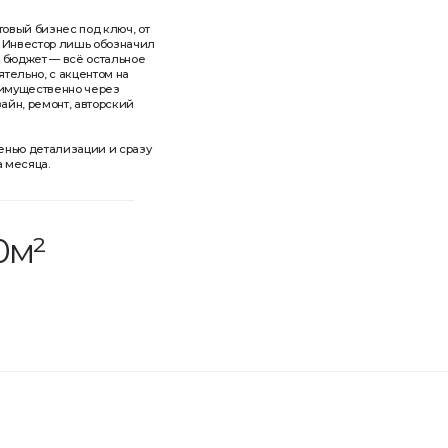
— всё остальное
с акцентом на
венно через
нт, авторский
ализации и сразу