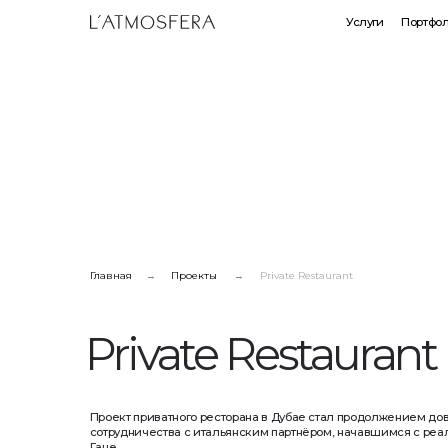
Услуги
Портфолио
Произ
Главная
→
Проекты
→
Private Restaurant
Private Restaurant
Проект приватного ресторана в Дубае стал продолжением доверитель
сотрудничества с итальянским партнёром, начавшимся с реализации об
Гане.
На этот раз перед нами стояла задача — создать полностью готовый биз
идеи до финальной сдачи, без участия заказчика в процессе. Инвест