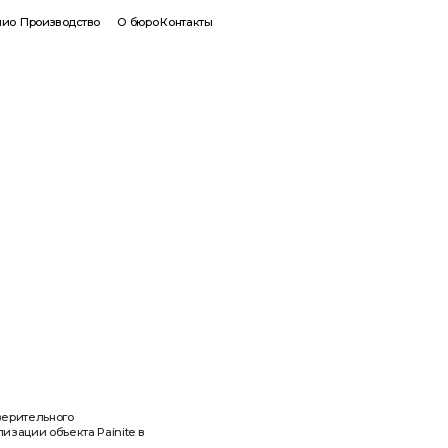
Россия
+7
водство
О бюро
Контакты
ного
ъекта Painite в
нес под ключ, от
ор лишь обозначил