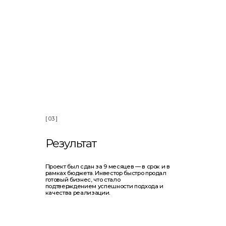
 ]
езультат
оект был сдан за 9 месяцев — в срок и в
мках бюджета. Инвестор быстро продал
овый бизнес, что стало
дтверждением успешности подхода и
чества реализации.