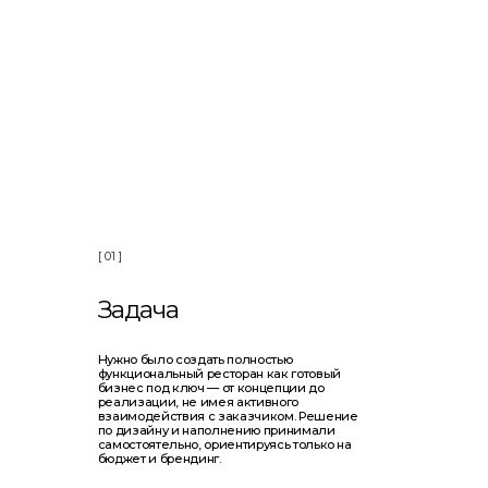
[ 01 ]
Задача
Нужно было создать полностью
функциональный ресторан как готовый
бизнес под ключ — от концепции до
реализации, не имея активного
взаимодействия с заказчиком. Решение
по дизайну и наполнению принимали
самостоятельно, ориентируясь только на
бюджет и брендинг.
Заказать
комплектацию ресторана мебел