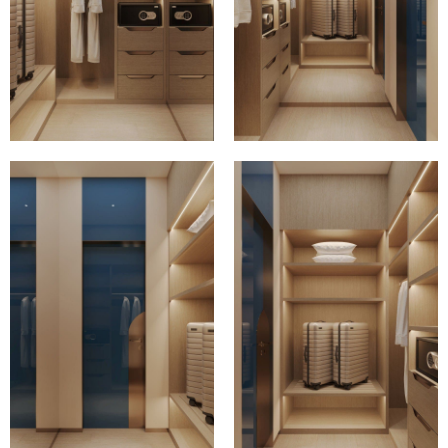
атмосферу
настоящего
горного
уюта
и
роскоши.
Евгения Ларина
Основатель бюро
Мы открыты к новым проектам
Чтобы уточнить условия сотрудничества, оставьте
свою заявку, заполнив форму на сайте, закажите
обратный звонок или свяжитесь другим
удобным для вас способом.
+7