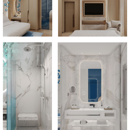
Россия
+7 (495) 120-78-98
Италия
+39 (33) 391-37420
Б. Палашёвский переулок, 1/14с1
Como CO, via Gaggi 2
info@latmosfera-buro.com
Написать в Telegram
Политика конфиденциальности
© 2005-2026. «L'atmosfera buro» Все права защищены.
Создаем и продвигаем