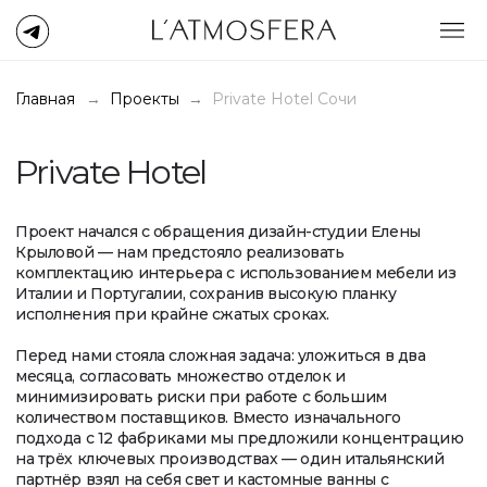
Главная
→
Проекты
→
Private Hotel Сочи
Private Hotel
Проект начался с обращения дизайн-студии Елены
Крыловой — нам предстояло реализовать
комплектацию интерьера с использованием мебели из
Италии и Португалии, сохранив высокую планку
исполнения при крайне сжатых сроках.
Перед нами стояла сложная задача: уложиться в два
месяца, согласовать множество отделок и
минимизировать риски при работе с большим
количеством поставщиков. Вместо изначального
подхода с 12 фабриками мы предложили концентрацию
на трёх ключевых производствах — один итальянский
партнёр взял на себя свет и кастомные ванны с
идентичной отделкой, другой — мебель была
реализована на надёжном португальском
производстве. Благодаря личному визиту на фабрику и
глубокой проработке деталей, нам удалось точно
завязать фактуры света, мебели и сантехники в единую
систему. Такой подход не только упростил логистику и
контроль сроков, но и позволил снизить общий бюджет
на 25%.