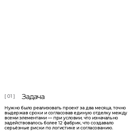
выдержав сроки и согласовав единую отделку между
всеми элементами — при условии, что изначально
задействовалось более 12 фабрик, что создавало
серьёзные риски по логистике и согласованию.
Что мы сделали
[ 02 ]
Мы консолидировали производство: свет и ванны
реализовали на одном итальянском заводе, мебель — на
португальском, добившись полного соответствия
отделок. Благодаря личному взаимодействию с
производством и жёсткому контролю, все элементы
были привязаны в единую систему и сданы в срок.
Результат
[ 03 ]
Проект был завершён вовремя, логистика упростилась
за счёт сокращения числа поставщиков с 12 до 3, а
общий бюджет удалось снизить на 25% без потери
качества и дизайнерской целостности.
Заказать
комплектацию отеля мебелью
Заказать проект