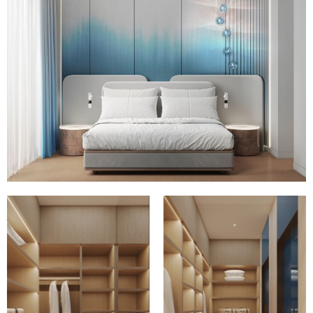
Комментарий автора
Это
была
по-настоящему
командная
работа
—
каждый
участник
проявил
высокий
уровень
профессионализма,
ответственности
и
вовлечённости.
Несмотря
на
сложности,
возникающие
в
условиях
масштабного
курортного
строительства
в
удалённой
локации,
нам
удалось
вместе
создать
гармоничное,
продуманное
пространство,
в
котором
каждый
гость
почувствует